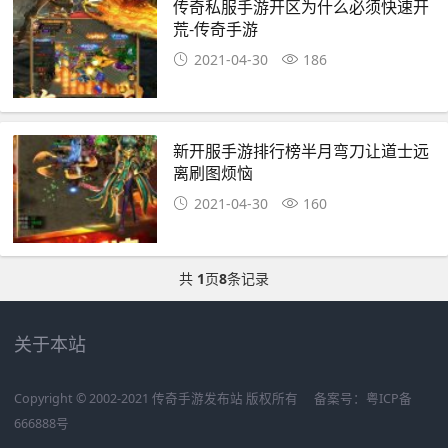
传奇私服手游开区为什么必须快速开
荒-传奇手游
2021-04-30
186
新开服手游排行榜半月弯刀让道士远
离刷图烦恼
2021-04-30
160
共
1
页
8
条记录
关于本站
Copyright © 2002-2021 传奇手游发布站 版权所有
备案号：
粤ICP备
666888号