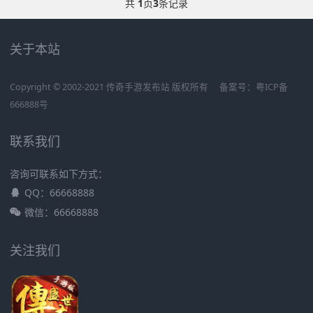
共
1
页
3
条记录
关于本站
Copyright © 2002-2021 传奇手游发布站 版权所有
备案号：
粤ICP备
666888号
联系我们
咨询可联系如下方式：
QQ：66668888
微信：66668888
关注我们